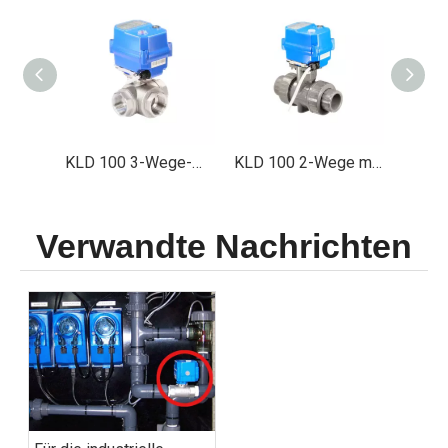
KLD 200 2-Wege Vollport Motorisierte Kugelventil (1 'bis 2 ')
KLD 100 3-Wege-motorisiertes Kugelventil (Metall, 1/2 'bis 1 ')
KLD 100 2-Wege motorisierte Kugelventil (Kunststoff, 1/2 'bis 2 ')
Verwandte Nachrichten