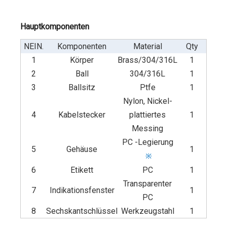
Hauptkomponenten
NEIN.
Komponenten
Material
Qty
1
Körper
Brass/304/316L
1
2
Ball
304/316L
1
3
Ballsitz
Ptfe
1
Nylon, Nickel-
4
Kabelstecker
plattiertes
1
Messing
PC -Legierung
5
Gehäuse
1
※
6
Etikett
PC
1
Transparenter
7
Indikationsfenster
1
PC
8
Sechskantschlüssel
Werkzeugstahl
1