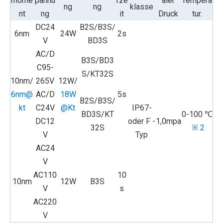
mome
pannu
fze
aler
Tempera
ng
ng
klasse
nt
ng
it
Druck
tur.
DC24
B2S/B3S/
6nm
24W
2s
V
BD3S
AC/D
B3S/BD3
C95-
S/KT32S
10nm/
265V
12W/
6nm@
AC/D
18W
5s
B2S/B3S/
kt
C24V
@Kt
IP67-
BD3S/KT
0-100 ℃
DC12
oder F -
1,0mpa
32S
※ 2
V
Typ
AC24
V
AC110
10
10nm
12W
B3S
V
s
AC220
V