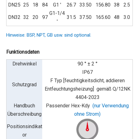
DN25
25
18
84
G1 '
26.7
33.50
156.80
38
2.5
G1-1/4
DN32
32
20
97
31.5
37.50
165.60
48
3.0
'
Hinweise: BSP, NPT, GB usw. sind optional.
Funktionsdaten
Drehwinkel
90 ° ± 2 °
IP67
F Typ [feuchtigkeitsdicht, addieren
Schutzgrad
Entfeuchtungsheizung]
gemäß Q/12NK
4404-2023
Handbuch
Passender Hex-Kdy
(nur Verwendung
Überschreibung
ohne Strom)
Positionsindikat
or