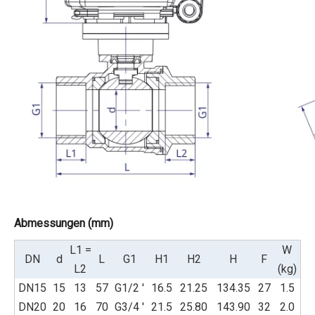
Abmessungen (mm)
L1 =
W
DN
d
L
G1
H1
H2
H
F
L2
(kg)
DN15
15
13
57
G1/2 '
16.5
21.25
134.35
27
1.5
DN20
20
16
70
G3/4 '
21.5
25.80
143.90
32
2.0