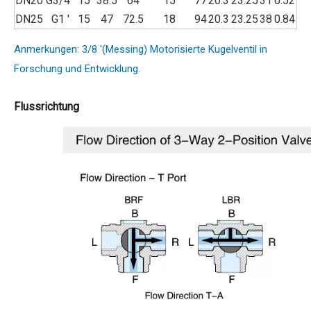
DN20
G3/4 '
15
38.5
64
15
77
20.3
23.25
31
0.52
DN25
G1 '
15
47
72.5
18
94
20.3
23.25
38
0.84
Anmerkungen: 3/8 '(Messing) Motorisierte Kugelventil in
Forschung und Entwicklung.
Flussrichtung