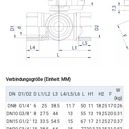
Verbindungsgröße (Einheit: MM)
W
DN
D1/D2
D
L1/L2
L3
L4/L5/L6
L
H1
H2
F
(kg)
DN8
G1/4 '
6
25
38.5
11.7
50
11
18.25
17
0.26
DN10
G3/8 '
8
27.5
44
13
55
13
19.25
20
0.31
DN15
G1/2 '
12
33.5
54.5
15
67
17
21.25
27
0.37