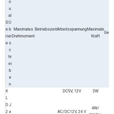
n
u
al
S
Ü
e
b
Maximales
Betriebszeit
Arbeitsspannung
Maximale
Gehä
ri
er
Drehmoment
Kraft
e
s
c
hr
ei
b
e
n
K
DC5V, 12V
3W
L
D
J
4W/
2
a
AC/DC12V, 24 V