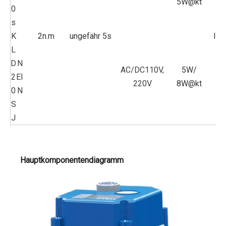
5W@kt
0
s
K
2n.m
ungefähr 5s
IP6
L
D
N
AC/DC110V,
5W/
2
EI
220V
8W@kt
0
N
S
J
Hauptkomponentendiagramm