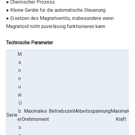
● Chemischer Prozess
● Kleine Geräte für die automatische Steuerung
● Ersetzen des Magnetventils, insbesondere wenn
Magnetoid nicht zuverlässig funktionieren kann
Technische Parameter
M
a
n
n
u
al
Ü
b
Maximales
Betriebszeit
Arbeitsspannung
Maximale
Serie
G
er
Drehmoment
Kraft
s