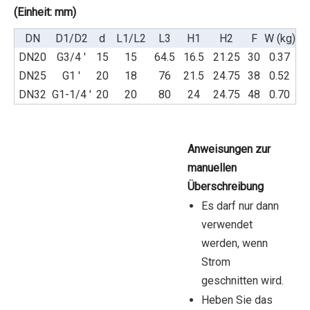
(Einheit: mm)
DN
D1/D2
d
L1/L2
L3
H1
H2
F
W (kg)
DN20
G3/4 '
15
15
64.5
16.5
21.25
30
0.37
DN25
G1 '
20
18
76
21.5
24.75
38
0.52
DN32
G1-1/4 '
20
20
80
24
24.75
48
0.70
Anweisungen zur
manuellen
Überschreibung
Es darf nur dann
verwendet
werden, wenn
Strom
geschnitten wird.
Heben Sie das