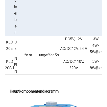
c
hr
ei
b
e
n
DC5V, 12V
3W
KLD
J
4W/
20s
a
AC/DC12V, 24 V
5W@kt
2n.m
ungefähr 5s
N
KLD
AC/DC110V,
5W/
EI
20SJ
220V
8W@kt
N
Hauptkomponentendiagramm