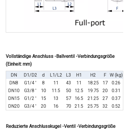
Vollständige Anschluss -Ballventil -Verbindungsgröße
(Einheit: mm)
DN
D1/D2
d
L1/L2
L3
H1
H2
F
W (kg)
DN8
G1/4 '
8
11
43
11
18.25
17
0.26
DN10
G3/8 '
10
11.5
50
12.5
19.75
20
0.31
DN15
G1/2 '
15
13
57
16.5
21.25
27
0.37
DN20
G3/4 '
20
16
70
21.5
25.75
32
0.52
Reduzierte Anschlusskugel -Ventil -Verbindungsgröße