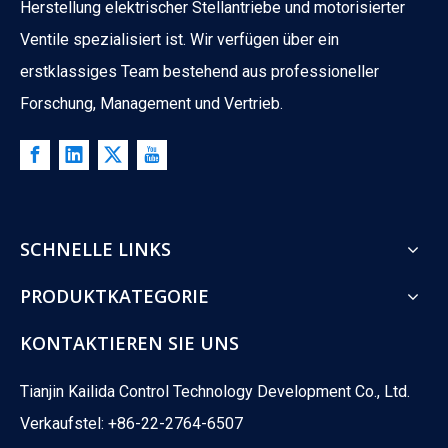
Herstellung elektrischer Stellantriebe und motorisierter
Ventile spezialisiert ist. Wir verfügen über ein
erstklassiges Team bestehend aus professioneller
Forschung, Management und Vertrieb.
SCHNELLE LINKS
PRODUKTKATEGORIE
What Is The Difference between ATO And ATC Valves?
What happens when your control valve loses power? A boiler co
KONTAKTIEREN SIE UNS
Tianjin Kailida Control Technology Development Co., Ltd.
Verkaufstel: +86-22-2764-6507