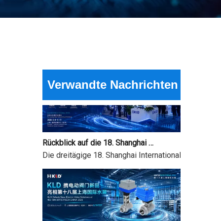
2026 Die besten elektrischen Kugelhähne für eine effiziente Durchflussregelung?
Kann ein kleines Ventil dafür sorgen, dass ein gan
Verwandte Nachrichten
Rückblick auf die 18. Shanghai International Water Exhibition und Feiertagsmitteilung zum Drachenbootfest
Die dreitägige 18. Shanghai International Water Exh