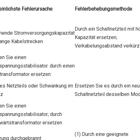
inlichste Fehlerursache
Fehlerbehebungsmethode
Durch ein Schaltnetzteil mit h
hende Stromversorgungskapazität
Kapazität ersetzen;
lange Kabelstrecken
Verkabelungsabstand verkür
ren Sie einen
pannungsstabilisator. durch einen
transformator ersetzen
des Netzteils oder Schwankung im
Ersetzen Sie es durch ein ne
tz
Schaltnetzteil desselben Mod
ren Sie einen
pannungsstabilisator; durch
wärtstransformator ersetzen
(1) Durch eine geeignete
erung durchgebrannt