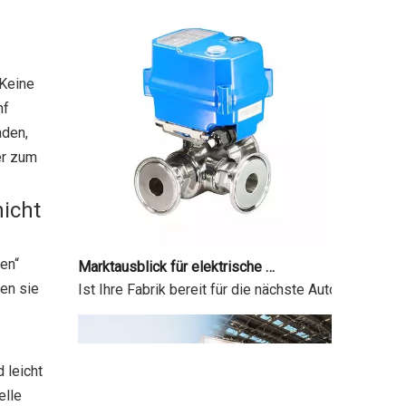
 Keine
nf
aden,
er zum
nicht
Marktausblick für elektrische Kugelhahnantriebe 2026-2034
ten“
Ist Ihre Fabrik bereit für die nächste Automatisier
den sie
 leicht
elle