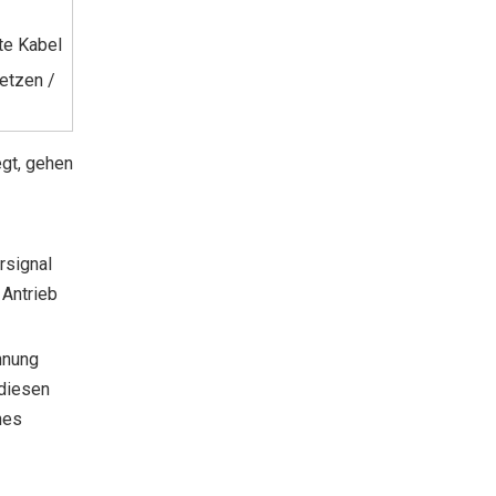
rte Kabel
etzen /
egt, gehen
2026 Die besten elektrischen Kugelhähne für eine effiziente Durchflussregelung?
rsignal
Kann ein kleines Ventil dafür sorgen, dass ein gan
 Antrieb
nnung
 diesen
hes
Rückblick auf die 18. Shanghai International Water Exhibition und Feiertagsmitteilung zum Drachenbootfest