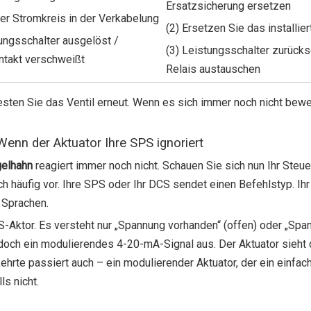
Ersatzsicherung ersetzen
ner Stromkreis in der Verkabelung
(2) Ersetzen Sie das installie
tungsschalter ausgelöst /
(3) Leistungsschalter zurücks
ntakt verschweißt
Relais austauschen
esten Sie das Ventil erneut. Wenn es sich immer noch nicht bew
enn der Aktuator Ihre SPS ignoriert
gelhahn
reagiert immer noch nicht. Schauen Sie sich nun Ihr Steue
h häufig vor. Ihre SPS oder Ihr DCS sendet einen Befehlstyp. Ihr
 Sprachen.
US-Aktor. Es versteht nur „Spannung vorhanden“ (offen) oder „Spa
 jedoch ein modulierendes 4-20-mA-Signal aus. Der Aktuator sieht
ehrte passiert auch – ein modulierender Aktuator, der ein einfac
s nicht.