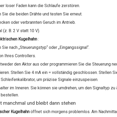
er loser Faden kann die Schlaufe zerstören.
 Sie die beiden Drähte und testen Sie erneut.
lecken oder verbrannten Geruch im Antrieb.
(z. B. 2 V statt 10 V).
ektrischen Kugelhahn
:
 Sie nach „Steuerungstyp“ oder „Eingangssignal“.
n Ihres Controllers.
ntweder den Aktor aus oder programmieren Sie die Steuerung ne
ieren. Stellen Sie 4 mA ein = vollständig geschlossen. Stellen S
 Schleifenkalibrator, um präzise Signale einzuspeisen.
alter im Inneren. Sie können sie umdrehen, um den Signaltyp zu 
 bestellen.
tet manchmal und bleibt dann stehen
ischer Kugelhahn
öffnet sich morgens problemlos. Am Nachmitt