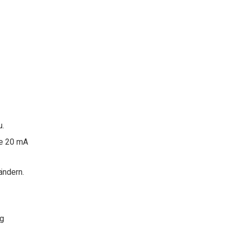
Die dreitägige 18. Shanghai International Water Exh
KLD stellt neue motorisierte Ventile auf der 18. Shanghai International Water Exhibition vor
-EINLADUNG-Sie sind herzlich eingeladenVom 9. bis 
u.
ie 20 mA
ändern.
ag