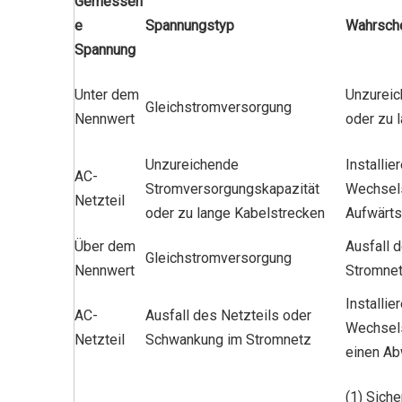
Gemessen
e
Spannungstyp
Wahrsche
Spannung
Unter dem
Unzureic
Gleichstromversorgung
Nennwert
oder zu 
Unzureichende
Installie
AC-
Stromversorgungskapazität
Wechsels
Netzteil
oder zu lange Kabelstrecken
Aufwärts
Über dem
Ausfall 
Gleichstromversorgung
Nennwert
Stromne
Installie
AC-
Ausfall des Netzteils oder
Wechsels
Netzteil
Schwankung im Stromnetz
einen Ab
(1) Sich