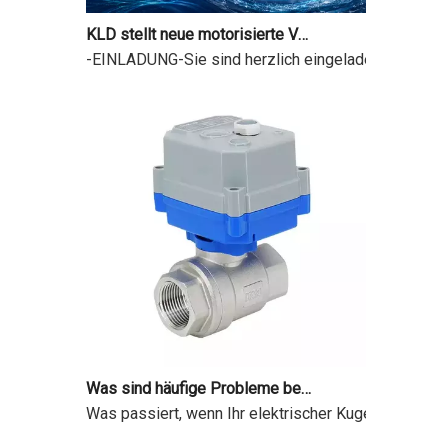
KLD stellt neue motorisierte Ventile auf der 18. Shanghai International Water Exhibition vor
-EINLADUNG-Sie sind herzlich eingeladenVom 9. bis 
Was sind häufige Probleme bei motorisierten Ventilen?
Was passiert, wenn Ihr elektrischer Kugelhahn einfa