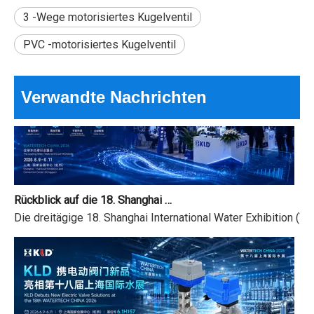
Kann ein kleines Ventil dafür sorgen, dass ein ganzes System
3 -Wege motorisiertes Kugelventil
PVC -motorisiertes Kugelventil
Verwandte Nachrichten
Rückblick auf die 18. Shanghai International Water Exhibition und Feiertagsmitteilung zum Drachenbootfest
Die dreitägige 18. Shanghai International Water Exhibition (