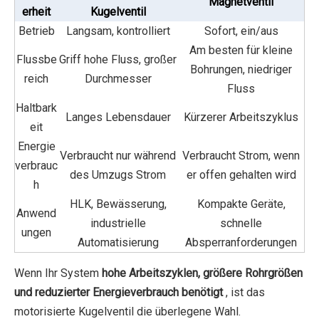
Magnetventil
erheit
Kugelventil
Betrieb
Langsam, kontrolliert
Sofort, ein/aus
Am besten für kleine
Flussbe
Griff hohe Fluss, großer
Bohrungen, niedriger
reich
Durchmesser
Fluss
Haltbark
Langes Lebensdauer
Kürzerer Arbeitszyklus
eit
Energie
Verbraucht nur während
Verbraucht Strom, wenn
verbrauc
des Umzugs Strom
er offen gehalten wird
h
HLK, Bewässerung,
Kompakte Geräte,
Anwend
industrielle
schnelle
ungen
Automatisierung
Absperranforderungen
Wenn Ihr System
hohe Arbeitszyklen, größere Rohrgrößen
und reduzierter Energieverbrauch benötigt
, ist das
motorisierte Kugelventil die überlegene Wahl.