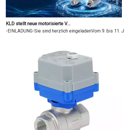
KLD stellt neue motorisierte Ventile auf der 18. Shanghai International Water Exhibition vor
-EINLADUNG-Sie sind herzlich eingeladenVom 9. bis 11. Juni 2